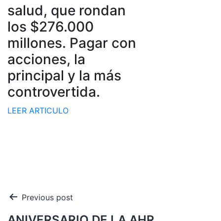
salud, que rondan
los $276.000
millones. Pagar con
acciones, la
principal y la más
controvertida.
LEER ARTICULO
Navegación
Previous post
de
ANIVERSARIO DE LA AHR