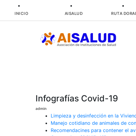
INICIO
AISALUD
RUTA DORA
Skip
to
content
Infografías Covid-19
admin
Limpieza y desinfección en la Vivien
Manejo cotidiano de animales de co
Recomendacines para contener el ava