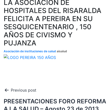
LA ASOCIACION DE
HOSPITALES DEL RISARALDA
FELICITA A PEREIRA EN SU
SESQUICENTENARIO , 150
AÑOS DE CIVISMO Y
PUJANZA
Asociación de instituciones de salud
aisalud
Navegación
Previous post
de
PRESENTACIONES FORO REFORMA
entradas
A LA SALUD – Agosto 23 de 2013