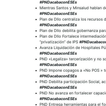
#PNDacabaconESEs
Mientras Santos y Minsalud hablan de
#PNDacabaconESEs
Plan de Dllo centraliza los recursos d
#PNDacabaconESEs
Plan de Dllo debilita gobernanza pa
Plan de Dllo Fortalece intermediació
“privatización” de IPS
#PNDacabaco
Avanza Liquidación de Hospitales Pú
#PNDacabaconESEs
PND «Legaliza» tercerización y no s
#PNDacabaconESEs
PND Impone copagos a «No POS » tra
#PNDacabaconESEs
PND Debilita participación Social, a
#PNDacabaconESEs
PND No avanza en fortalecer capacida
#PNDacabaconESEs
PND Entrega herramientas para el fo