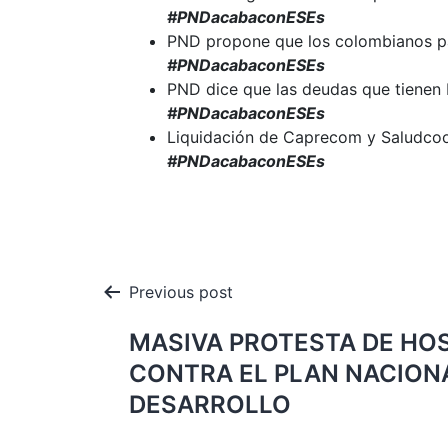
#PNDacabaconESEs
PND propone que los colombianos p
#PNDacabaconESEs
PND dice que las deudas que tienen 
#PNDacabaconESEs
Liquidación de Caprecom y Saludcoop
#PNDacabaconESEs
Navegación
Previous post
de
MASIVA PROTESTA DE HO
entradas
CONTRA EL PLAN NACION
DESARROLLO