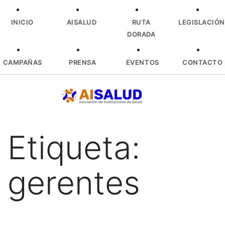
INICIO
AISALUD
RUTA
LEGISLACIÓN
DORADA
CAMPAÑAS
PRENSA
EVENTOS
CONTACTO
Skip
to
content
Etiqueta:
gerentes