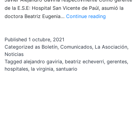
de la E.S.E: Hospital San Vicente de Paúl, asumió la
Asumen
doctora Beatriz Eugenia…
Continue reading
nuevos
gerentes
Published
1 octubre, 2021
de
Categorized as
Boletín
,
Comunicados
,
La Asociación
,
los
Noticias
Hospitales
Tagged
alejandro gaviria
,
beatriz echeverri
,
gerentes
,
de
hospitales
,
la virginia
,
santuario
Santuario
y
La
Virginia