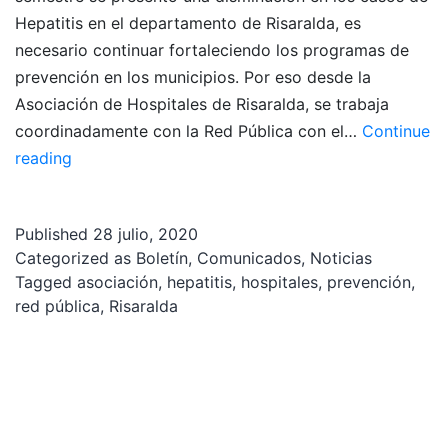
Hepatitis en el departamento de Risaralda, es
necesario continuar fortaleciendo los programas de
prevención en los municipios. Por eso desde la
Asociación de Hospitales de Risaralda, se trabaja
coordinadamente con la Red Pública con el…
Continue
Red
reading
pública
trabaja
Published
28 julio, 2020
en
Categorized as
Boletín
,
Comunicados
,
Noticias
la
Tagged
asociación
,
hepatitis
,
hospitales
,
prevención
,
prevención
red pública
,
Risaralda
de
la
Hepatitis