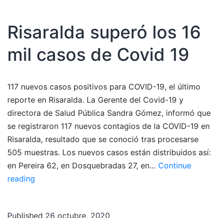
Olga
Lucía
Risaralda superó los 16
Zuluaga
mil casos de Covid 19
117 nuevos casos positivos para COVID-19, el último
reporte en Risaralda. La Gerente del Covid-19 y
directora de Salud Pública Sandra Gómez, informó que
se registraron 117 nuevos contagios de la COVID-19 en
Risaralda, resultado que se conoció tras procesarse
505 muestras. Los nuevos casos están distribuidos así:
en Pereira 62, en Dosquebradas 27, en…
Continue
Risaralda
reading
superó
los
Published
26 octubre, 2020
16