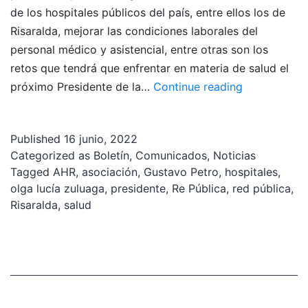
de los hospitales públicos del país, entre ellos los de
Risaralda, mejorar las condiciones laborales del
personal médico y asistencial, entre otras son los
retos que tendrá que enfrentar en materia de salud el
«El
próximo Presidente de la…
Continue reading
nuevo
presidente
Published
16 junio, 2022
deberá
Categorized as
Boletín
,
Comunicados
,
Noticias
enfrentar
Tagged
AHR
,
asociación
,
Gustavo Petro
,
hospitales
,
la
olga lucía zuluaga
,
presidente
,
Re Pública
,
red pública
,
crisis
Risaralda
,
salud
de
la
red
pública
hospitalaria»