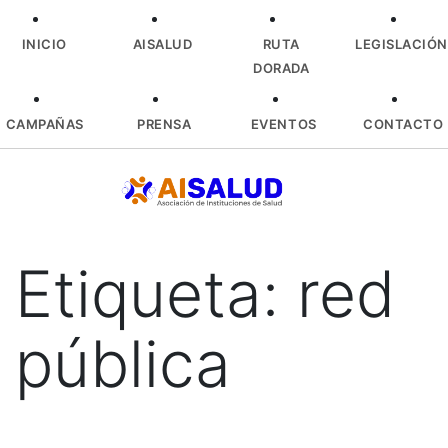
INICIO
AISALUD
RUTA
LEGISLACIÓN
DORADA
CAMPAÑAS
PRENSA
EVENTOS
CONTACTO
Skip
to
content
Etiqueta:
red
pública